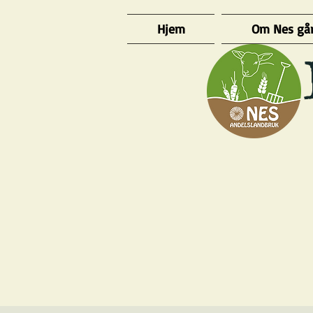
Hjem
Om Nes gå
​ 