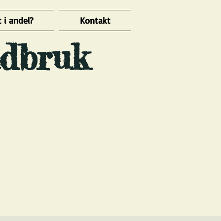
 i andel?
Kontakt
dbruk