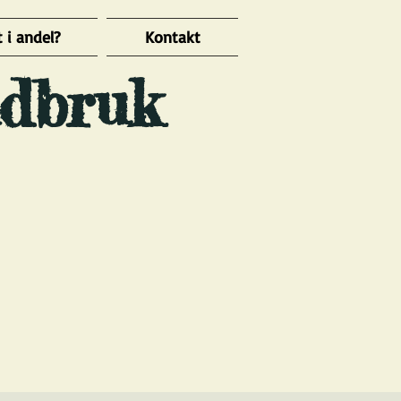
 i andel?
Kontakt
dbruk