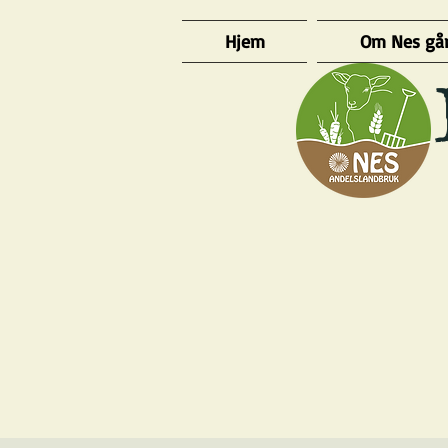
Hjem
Om Nes gå
​ 