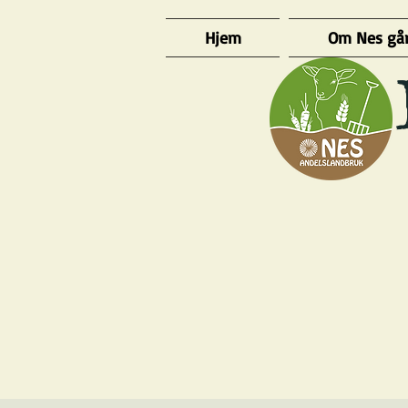
Hjem
Om Nes gå
​ 