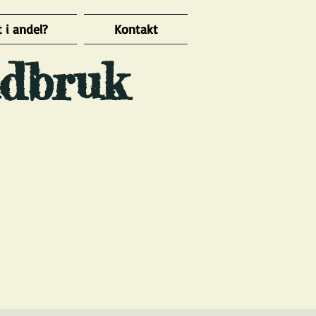
 i andel?
Kontakt
dbruk