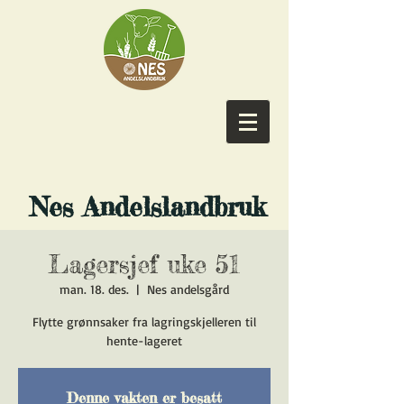
​ Nes Andelslandbruk
Lagersjef uke 51
man. 18. des.
  |  
Nes andelsgård
Flytte grønnsaker fra lagringskjelleren til
hente-lageret
Denne vakten er besatt