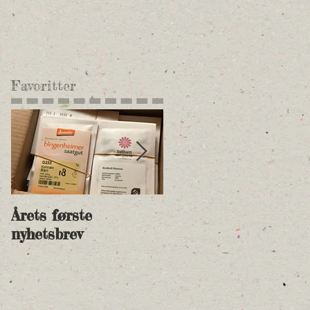
Favoritter
.
Årets første
Nye andelspriser for
nyhetsbrev
2018 og betalingsinf