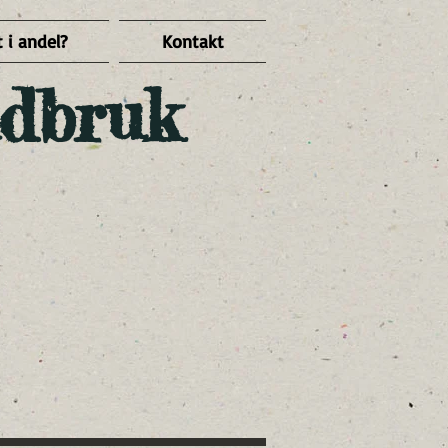
 i andel?
Kontakt
dbruk