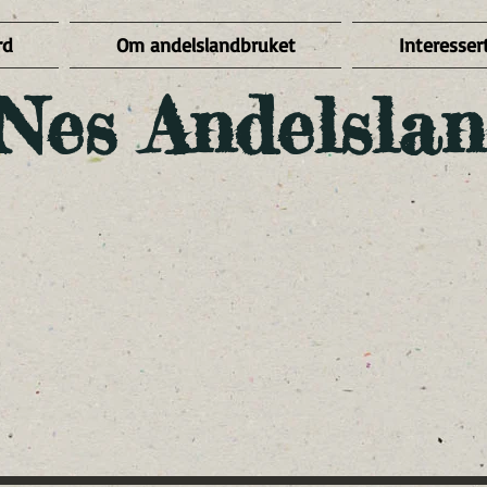
rd
Om andelslandbruket
Interessert
Nes Andelslan