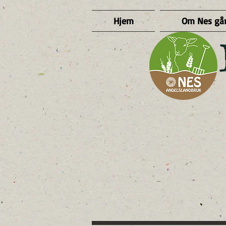
Hjem
Om Nes gå
​ 