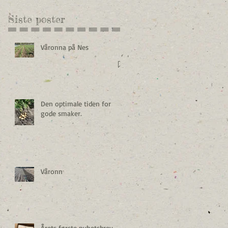
Siste poster
Våronna på Nes
Den optimale tiden for
gode smaker.
Våronn
Årets første nyhetsbrev