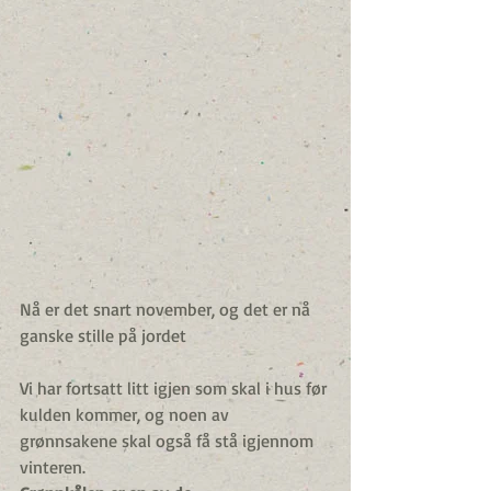
Nå er det snart november, og det er nå 
ganske stille på jordet
Vi har fortsatt litt igjen som skal i hus før 
kulden kommer, og noen av 
grønnsakene skal også få stå igjennom 
vinteren.