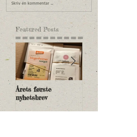
Skriv en kommentar …
Featured Posts
Årets første
Nye andelspriser 
nyhetsbrev
2018 og betalings
Recent Posts