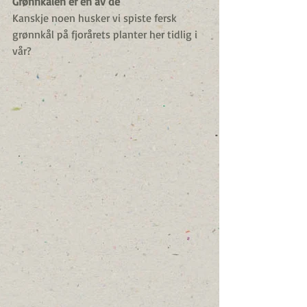
Grønnkålen er en av de
Kanskje noen husker vi spiste fersk 
grønnkål på fjorårets planter her tidlig i 
vår?