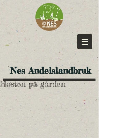
​ Nes Andelslandbruk
Høsten på gården