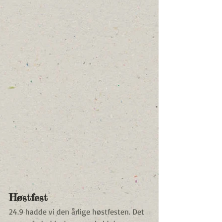
Høstfest
24.9 hadde vi den årlige høstfesten. Det 