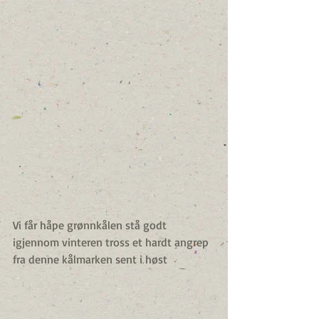
Vi får håpe grønnkålen stå godt 
igjennom vinteren tross et hardt angrep 
fra denne kålmarken sent i høst