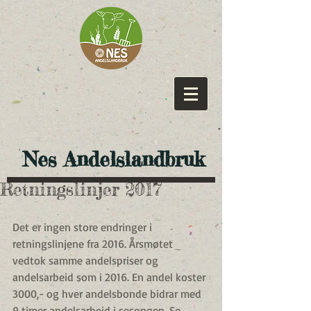
​ Nes Andelslandbruk
Retningslinjer 2017
Det er ingen store endringer i 
retningslinjene fra 2016. Årsmøtet 
vedtok samme andelspriser og 
andelsarbeid som i 2016. En andel koster 
3000,- og hver andelsbonde bidrar med 
9 timer andelsarbeid i sesongen. Se 