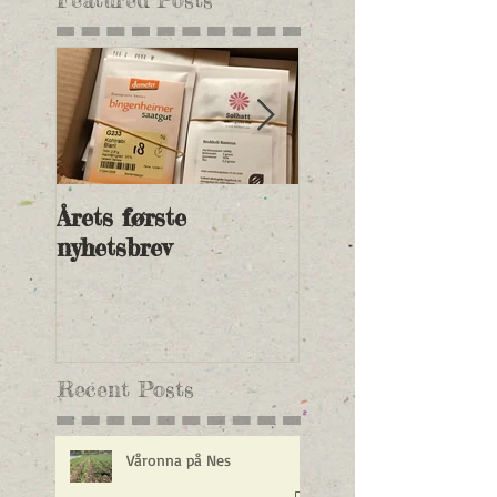
Årets første
Nye andelspriser 
nyhetsbrev
2018 og betalings
Recent Posts
Våronna på Nes