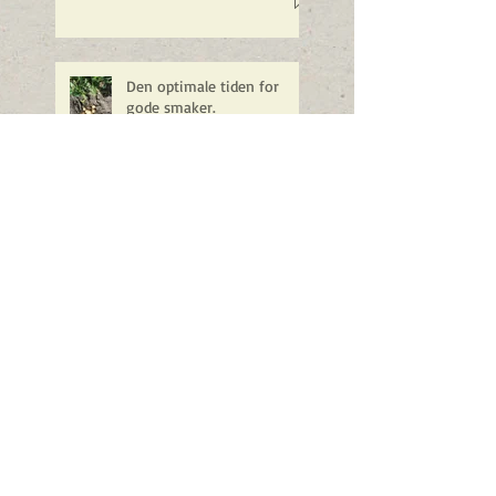
Den optimale tiden for
gode smaker.
Våronn
Årets første nyhetsbrev
Våren i anmarsj