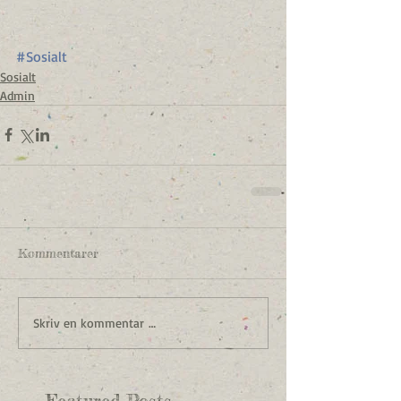
#Sosialt
Sosialt
Admin
Kommentarer
Skriv en kommentar …
Featured Posts