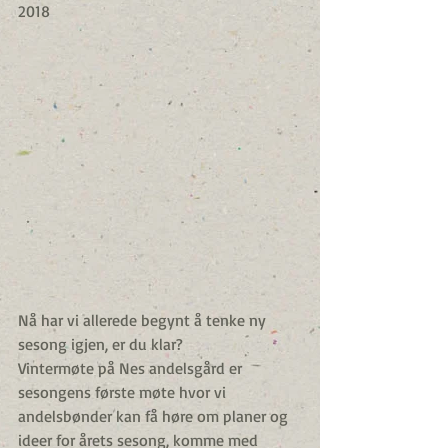
2018
Nå har vi allerede begynt å tenke ny 
sesong igjen, er du klar?
Vintermøte på Nes andelsgård er 
sesongens første møte hvor vi 
andelsbønder kan få høre om planer og 
ideer for årets sesong, komme med 