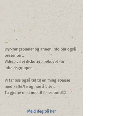
Dyrkningsplaner og annen info blir også 
presentert.
Videre vil vi diskutere behovet for 
arbeidsgrupper.
Vi tar oss også tid til en minglepause 
med kaffe/te og noe å bite i.
Ta gjerne med noe til felles bord😊
Meld deg på her