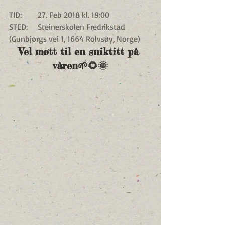
TID:        27. Feb 2018 kl. 19:00
STED:     Steinerskolen Fredrikstad 
(Gunbjørgs vei 1, 1664 Rolvsøy, Norge)
Vel møtt til en sniktitt på 
våren🌱🌻🌞