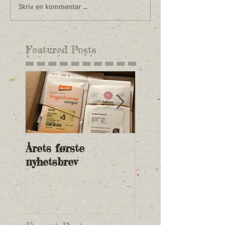
Skriv en kommentar …
Featured Posts
Årets første
Nye andelspriser 
nyhetsbrev
2018 og betalings