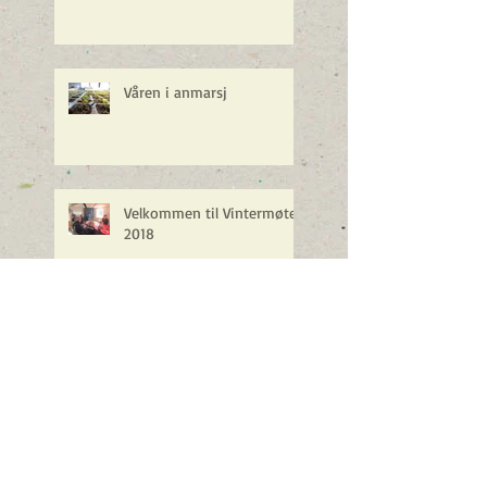
Våren i anmarsj
Velkommen til Vintermøte
2018
Referat årsmøte 14.11.2017
Nye andelspriser for 2018
og betalingsinfo