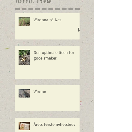
Recent Posts
Våronna på Nes
Den optimale tiden for
gode smaker.
Våronn
Årets første nyhetsbrev