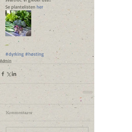
Se plantelisten 
her
#dyrking
#høsting
Admin
Kommentarer