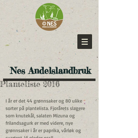
​ Nes Andelslandbruk
Planteliste 2016
I år er det 44 grønnsaker og 80 ulike 
sorter på plantelista. Fjorårets slagere 
som knutekål, salaten Mizuna og 
frilandsagurk er med videre, nye 
grønnsaker i år er paprika, vårløk og 
svartrot. Vi gleder oss!!