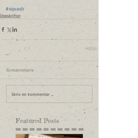
#squash
Oppskrifter
Kommentarer
Skriv en kommentar …
Featured Posts