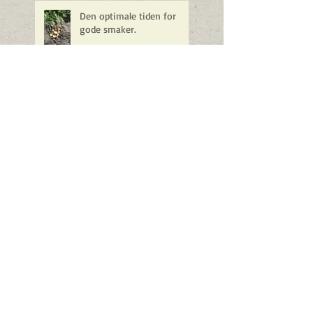
Den optimale tiden for
gode smaker.
Våronn
Årets første nyhetsbrev
Våren i anmarsj