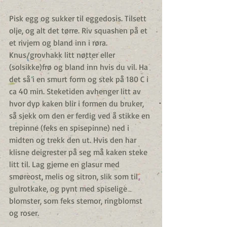
Pisk egg og sukker til eggedosis. Tilsett 
olje, og alt det tørre. Riv squashen på et 
et rivjern og bland inn i røra. 
Knus/grovhakk litt nøtter eller 
(solsikke)frø og bland inn hvis du vil. Ha 
det så i en smurt form og stek på 180 C i 
ca 40 min. Steketiden avhenger litt av 
hvor dyp kaken blir i formen du bruker, 
så sjekk om den er ferdig ved å stikke en 
trepinne (feks en spisepinne) ned i 
midten og trekk den ut. Hvis den har 
klisne deigrester på seg må kaken steke 
litt til. Lag gjerne en glasur med 
smøreost, melis og sitron, slik som til 
gulrotkake, og pynt med spiselige 
blomster, som feks stemor, ringblomst 
og roser.