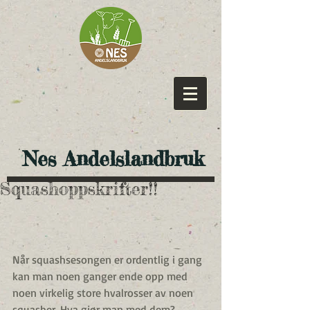
​ Nes Andelslandbruk
Squashoppskrifter!!
Når squashsesongen er ordentlig i gang 
kan man noen ganger ende opp med 
noen virkelig store hvalrosser av noen 
squasher. Hva gjør man med dem? 