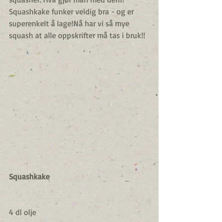
Squashkake funker veldig bra - og er 
superenkelt å lage!Nå har vi så mye 
squash at alle oppskrifter må tas i bruk!! 
Squashkake
4 dl olje