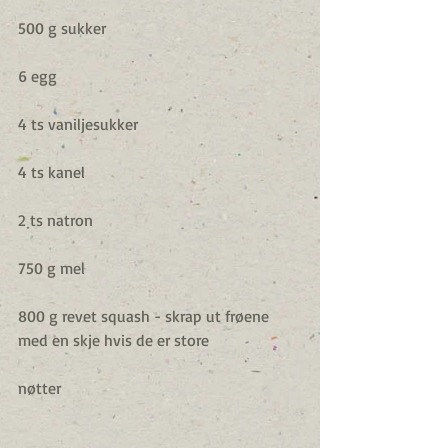
500 g sukker
6 egg
4 ts vaniljesukker
4 ts kanel
2 ts natron
750 g mel
800 g revet squash - skrap ut frøene 
med en skje hvis de er store
nøtter