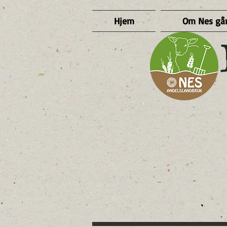
Hjem
Om Nes gå
​ 