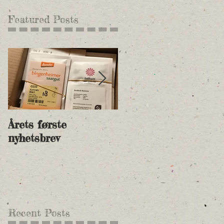
Featured Posts
Årets første
Nye andelspriser for
nyhetsbrev
2018 og betalingsinf
Recent Posts