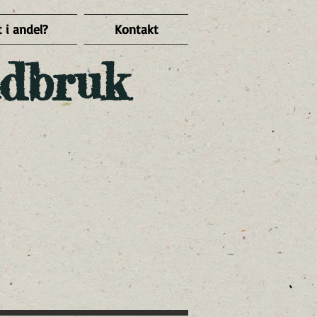
 i andel?
Kontakt
dbruk