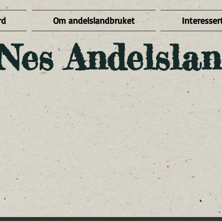
rd
Om andelslandbruket
Interessert
Nes Andelslan