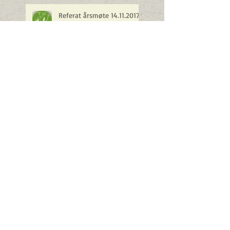
Referat årsmøte 14.11.2017
Nye andelspriser for 2018
og betalingsinfo
Siste høstemelding 2017
Høsten på gården