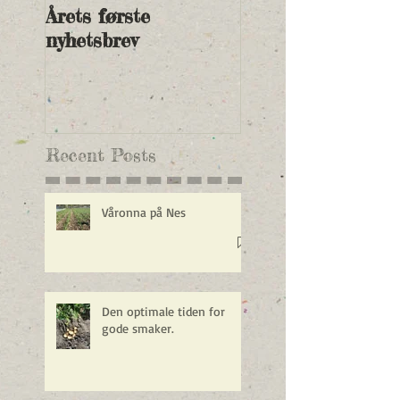
Årets første
Nye andelspriser 
nyhetsbrev
2018 og betalings
Recent Posts
Våronna på Nes
Den optimale tiden for
gode smaker.