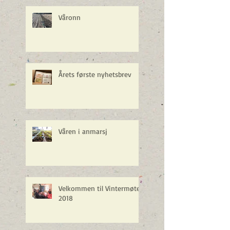
Våronn
Årets første nyhetsbrev
Våren i anmarsj
Velkommen til Vintermøte
2018