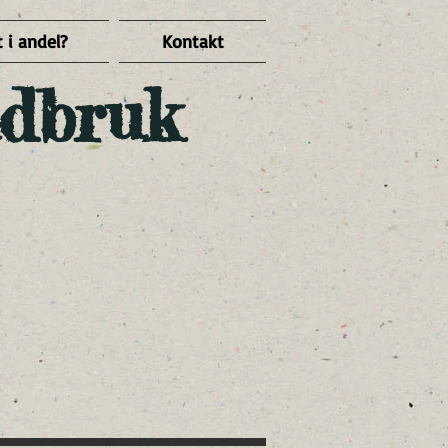
 i andel?
Kontakt
dbruk