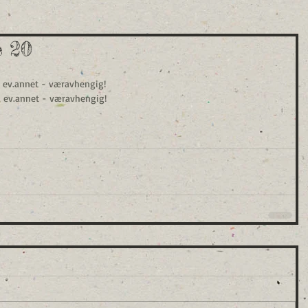
e 20
g, ev.annet - væravhengig!
g, ev.annet - væravhengig!