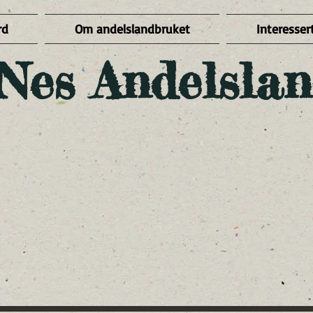
rd
Om andelslandbruket
Interessert
Nes Andelslan