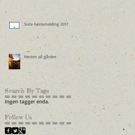
Siste høstemelding 2017
Høsten på gården
Search By Tags
Ingen tagger enda.
Follow Us