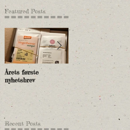
Featured Posts
Årets første
Nye andelspriser for
nyhetsbrev
2018 og betalingsinf
Recent Posts