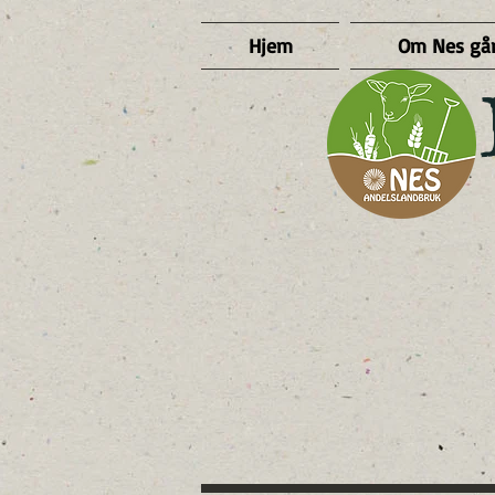
Hjem
Om Nes gå
​ 