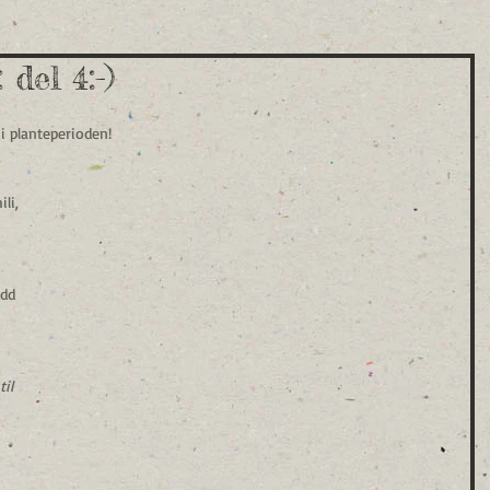
del 4:-)
 i planteperioden!
li, 
dd 
il 