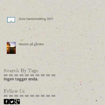
Siste høstemelding 2017
Høsten på gården
Search By Tags
Ingen tagger enda.
Follow Us