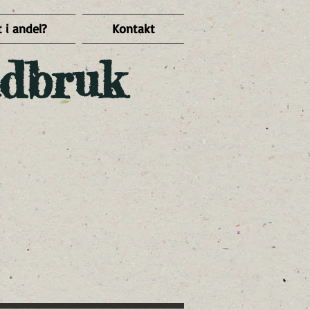
 i andel?
Kontakt
dbruk