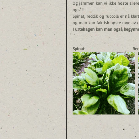
Og jammen kan vi ikke høste aller
også!!
Spinat, reddik og ruccola er nå klart
og man kan faktisk høste mye av det
I urtehagen kan man også begynne
Spinat:                                      Re