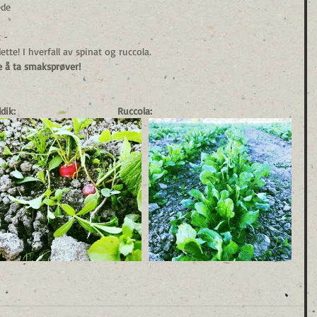
ede 
 - 
te! I hverfall av spinat og ruccola.
 å ta smaksprøver!
ddik:                                    Ruccola: