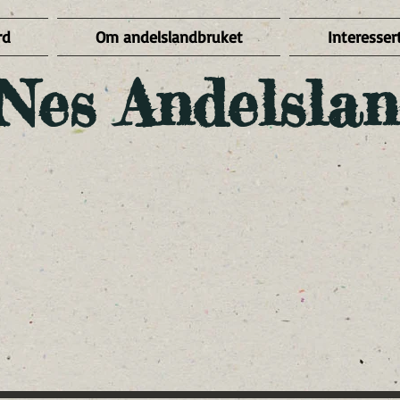
rd
Om andelslandbruket
Interessert
Nes Andelslan