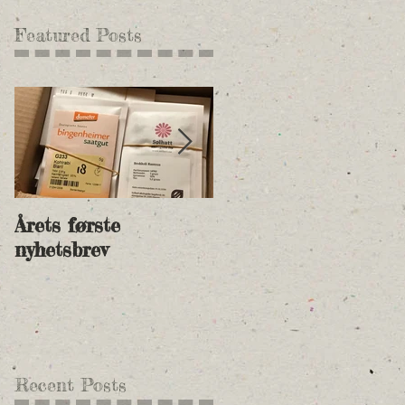
Featured Posts
Årets første
Nye andelspriser for
nyhetsbrev
2018 og betalingsinf
Recent Posts