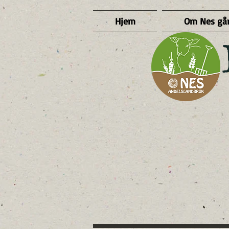
Hjem
Om Nes gå
​ 