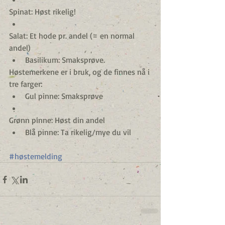
Spinat: Høst rikelig!  
Salat: Et hode pr. andel (= en normal 
andel)  
Basilikum: Smaksprøve. 
Høstemerkene er i bruk, og de finnes nå i 
tre farger: 
Gul pinne: Smaksprøve  
Grønn pinne: Høst din andel  
Blå pinne: Ta rikelig/mye du vil 
#høstemelding