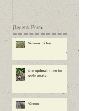
Recent Posts
Våronna på Nes
Den optimale tiden for
gode smaker.
Våronn