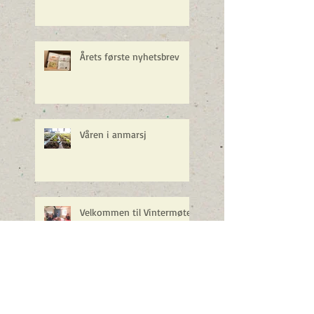
Årets første nyhetsbrev
Våren i anmarsj
Velkommen til Vintermøte
2018
Referat årsmøte 14.11.2017