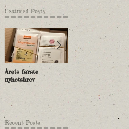
Featured Posts
Årets første
Nye andelspriser for
nyhetsbrev
2018 og betalingsinf
Recent Posts