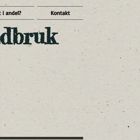
 i andel?
Kontakt
dbruk