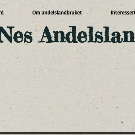
rd
Om andelslandbruket
Interessert
Nes Andelslan