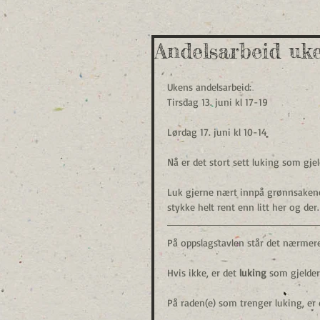
Andelsarbeid uk
Ukens andelsarbeid:
Tirsdag 13. juni kl 17-19
Lørdag 17. juni kl 10-14
Nå er det stort sett luking som gje
Luk gjerne nært innpå grønnsakene 
stykke helt rent enn litt her og der
På oppslagstavlen står det nærmere
Hvis ikke, er det 
luking
 som gjelder
På raden(e) som trenger luking, er