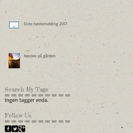
Siste høstemelding 2017
Høsten på gården
Search By Tags
Ingen tagger enda.
Follow Us