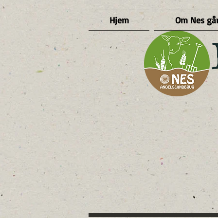
Hjem
Om Nes gå
​ 