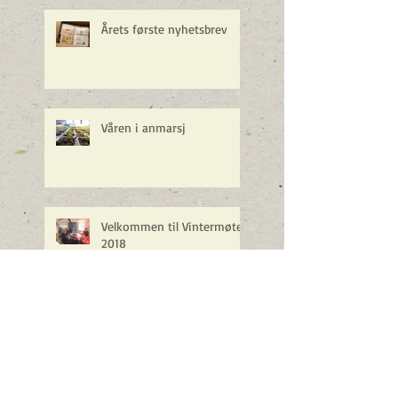
Årets første nyhetsbrev
Våren i anmarsj
Velkommen til Vintermøte
2018
Referat årsmøte 14.11.2017