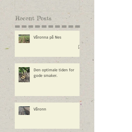
Recent Posts
Våronna på Nes
Den optimale tiden for
gode smaker.
Våronn