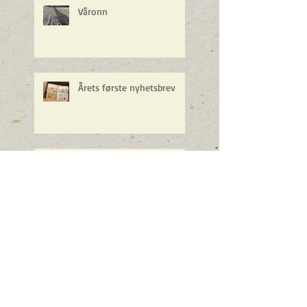
Våronn
Årets første nyhetsbrev
Våren i anmarsj
Velkommen til Vintermøte
2018