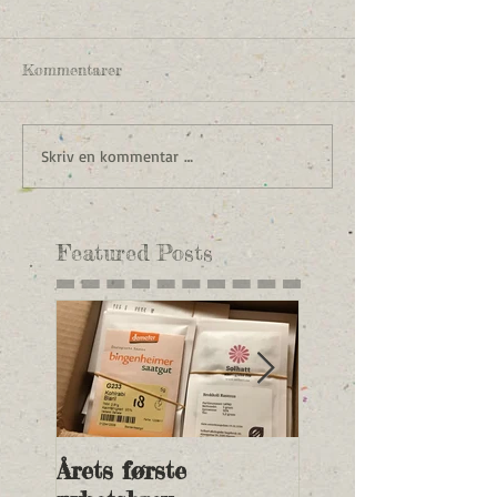
Kommentarer
Skriv en kommentar …
Featured Posts
Årets første
Nye andelspriser 