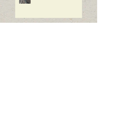
Årets første nyhetsbrev
Våren i anmarsj
Velkommen til Vintermøte
2018
Referat årsmøte 14.11.2017