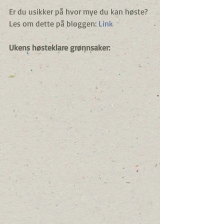
Er du usikker på hvor mye du kan høste?
Les om dette på bloggen: 
Link
Ukens høsteklare grønnsaker: