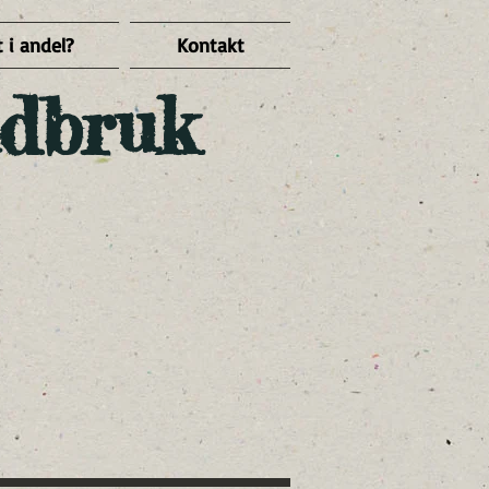
 i andel?
Kontakt
dbruk