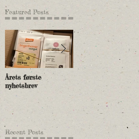
Featured Posts
Årets første
Nye andelspriser for
nyhetsbrev
2018 og betalingsinf
Recent Posts