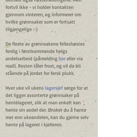
fortvil ikke - vi holder kontakten 
gjennom vinteren, og informerer om 
hvilke grønnsaker som er fortsatt 
tilgjengelige :-)
De fleste av grønnsakene felleshøstes 
ferdig i førstkommende helgs 
andelsarbeid (påmelding 
her
 eller via 
mail). Resten tåler frost, og vil da bli 
stående på jordet for fersk plukk.
Hver uke vil ukens 
lagersjef
 sørge for at 
det ligger assorterte grønnsaker på 
hentelageret, slik at man enkelt kan 
hente sin andel der. Ønsker du å hente 
mer enn ukeandelen, kan du gjerne selv 
hente på lageret i kjelleren.