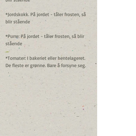
*Jordskokk. På jordet - tåler frosten, så 
blir stående
*Purre: På jordet - tåler frosten, så blir 
stående
*Tomater: I bakeriet eller hentelageret. 
De fleste er grønne. Bare å forsyne seg.