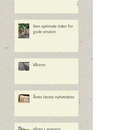
Den optimale tiden for
gode smaker.
Våronn
Årets første nyhetsbrev
Våren i anmarsj