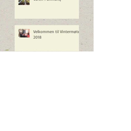
Velkommen til Vintermøte
2018
Referat årsmøte 14.11.2017
Nye andelspriser for 2018
og betalingsinfo